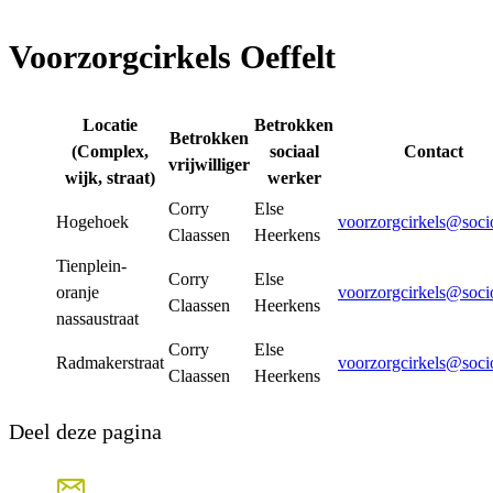
Voorzorgcirkels Oeffelt
Locatie
Betrokken
Betrokken
(Complex,
sociaal
Contact
vrijwilliger
wijk, straat)
werker
Corry
Else
Hogehoek
voorzorgcirkels@soci
Claassen
Heerkens
Tienplein-
Corry
Else
oranje
voorzorgcirkels@soci
Claassen
Heerkens
nassaustraat
Corry
Else
Radmakerstraat
voorzorgcirkels@soci
Claassen
Heerkens
Deel deze pagina