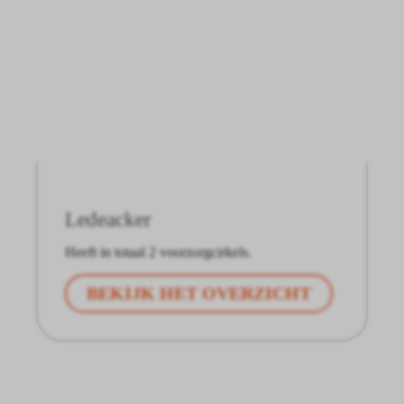
Ledeacker
Heeft in totaal 2 voorzorgcirkels.
BEKIJK HET OVERZICHT