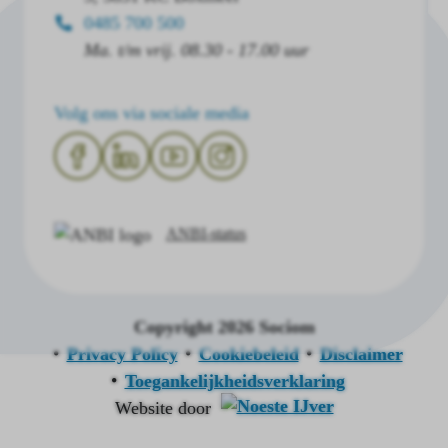
0485 700 500
Ma. t/m vrij. 08.30 - 17.00 uur
Volg ons via sociale media
ANBI-status
Copyright 2026 Sociom
Privacy Policy
Cookiebeleid
Disclaimer
Toegankelijkheidsverklaring
Website door