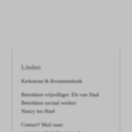
Linden
Kerkstraat & Krommenhoek
Betrokken vrijwilliger: Els van Daal
Betrokken sociaal werker:
Nancy ten Haaf
Contact? Mail naar: