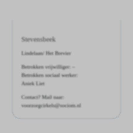
Stevensbeek
Lindelaan/ Het Brevier
Betrokken vrijwilliger: –
Betrokken sociaal werker:
Aniek Liet
Contact? Mail naar:
voorzorgcirkels@sociom.nl