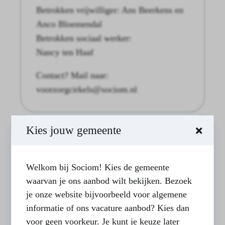
Betrokken vrijwilliger: Ans Beerkens en
Anco Bloemendal
Betrokken sociaal werker:
Nancy ten Haaf
Contact? Mail naar:
voorzorgcirkels@sociom.nl
Kies jouw gemeente
Welkom bij Sociom! Kies de gemeente
waarvan je ons aanbod wilt bekijken. Bezoek
je onze website bijvoorbeeld voor algemene
informatie of ons vacature aanbod? Kies dan
voor geen voorkeur. Je kunt je keuze later