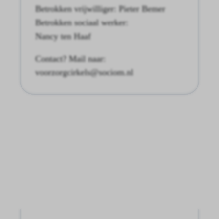
Betrokken vrijwilliger: Pieter Bemer
Betrokken sociaal werker:
Nancy ten Haaf
Contact? Mail naar:
voorzorgcirkels@sociom.nl