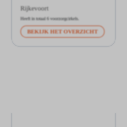
Rijkevoort
Heeft in totaal 6 voorzorgcirkels.
BEKIJK HET OVERZICHT