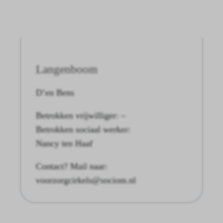
Langenboom
D’en Bens
Betrokken vrijwilliger: –
Betrokken sociaal werker:
Nancy ten Haaf
Contact? Mail naar:
voorzorgcirkels@sociom.nl