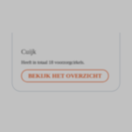
Cuijk
Heeft in totaal 18 voorzorgcirkels.
BEKIJK HET OVERZICHT