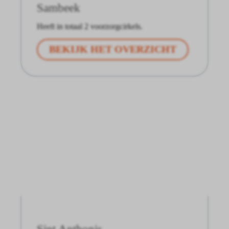
Sambeek
Heeft in totaal 2 voorzorgcirkels.
BEKIJK HET OVERZICHT
Sint Anthonis