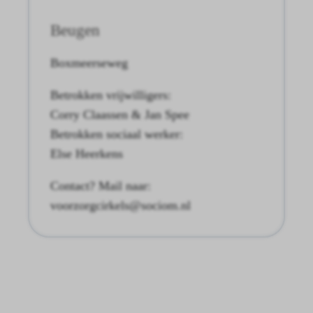
Beugen
Boxmeerseweg
Betrokken vrijwilligers:
Corry Claassen & Jan Spee
Betrokken sociaal werker:
Else Heerkens
Contact? Mail naar:
voorzorgcirkels@sociom.nl