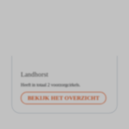
Landhorst
Heeft in totaal 2 voorzorgcirkels.
BEKIJK HET OVERZICHT