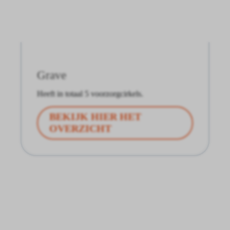
Grave
Heeft in totaal 5 voorzorgcirkels.
BEKIJK HIER HET
OVERZICHT