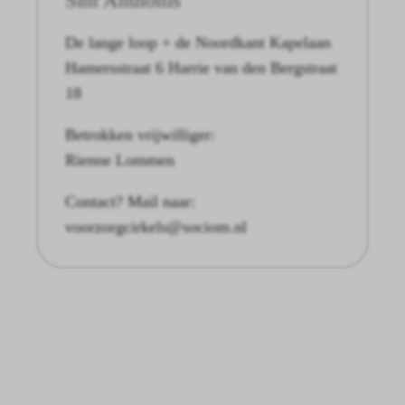
De lange loop + de Noordkant Kapelaan
Hamersstraat 6 Harrie van den Bergstraat
18
Betrokken vrijwilliger:
Rienne Lommen
Contact? Mail naar:
voorzorgcirkels@sociom.nl