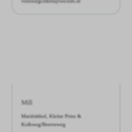
voorzorgcirkels@sociom.nl
Mill
Mariënhhof, Kleine Prins &
Kolkweg/Beerseweg