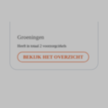
Groeningen
Heeft in totaal 2 voorzorgcirkels
BEKIJK HET OVERZICHT