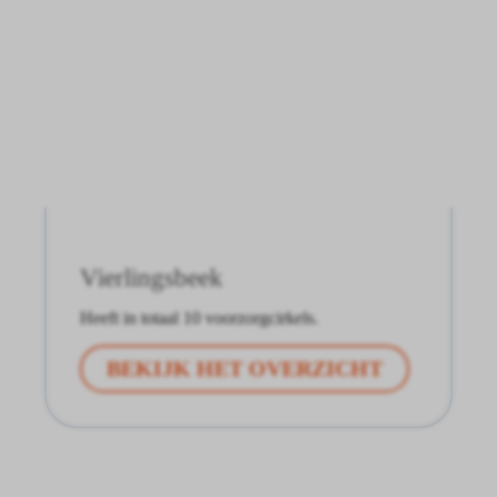
Vierlingsbeek
Heeft in totaal 10 voorzorgcirkels.
BEKIJK HET OVERZICHT