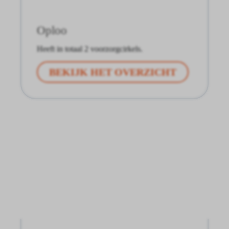
Oploo
Heeft in totaal 2 voorzorgcirkels.
BEKIJK HET OVERZICHT