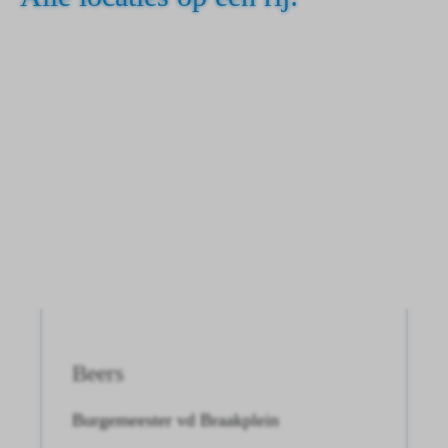
Beers
Burgemeester vd Braakplein