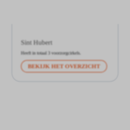
Sint Hubert
Heeft in totaal 3 voorzorgcirkels.
BEKIJK HET OVERZICHT