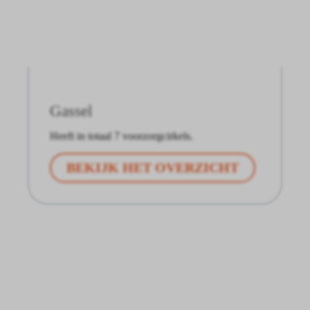
Gassel
Heeft in totaal 7 voorzorgcirkels.
BEKIJK HET OVERZICHT