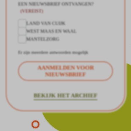
EEN NIEUWSBRIEF ONTVANGEN?
(VEREIST)
LAND VAN CUIJK
WEST MAAS EN WAAL
MANTELZORG
Er zijn meerdere antwoorden mogelijk
AANMELDEN VOOR
NIEUWSBRIEF
BEKIJK HET ARCHIEF