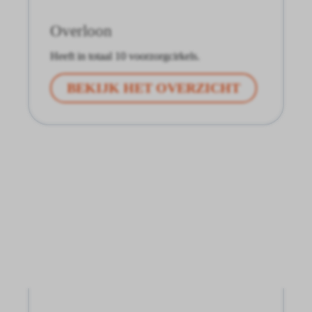
Overloon
Heeft in totaal 10 voorzorgcirkels.
BEKIJK HET OVERZICHT