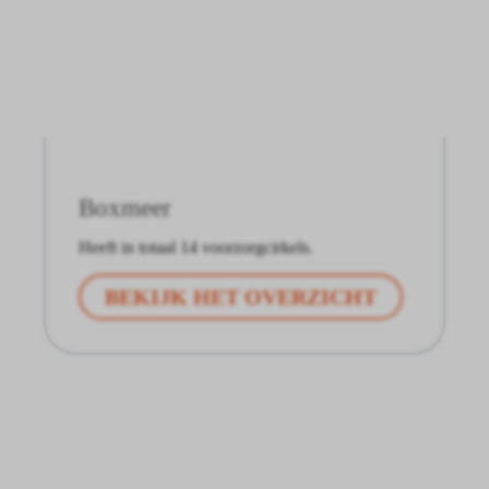
Boxmeer
Heeft in totaal 14 voorzorgcirkels.
BEKIJK HET OVERZICHT